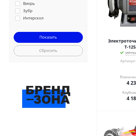
Вихрь
Зубр
Интерскол
Ресанта
Ставр
Электроточи
Т-125
Сбросить
меньш
Артикул:
Розничн
4 2
Клубна
4 1