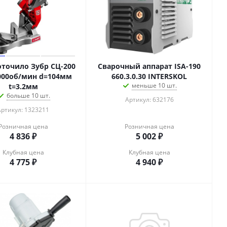
точило Зубр СЦ-200
Сварочный аппарат ISA-190
000об/мин d=104мм
660.3.0.30 INTERSKOL
меньше 10 шт.
t=3.2мм
больше 10 шт.
Артикул: 632176
Артикул: 1323211
Розничная цена
Розничная цена
4 836
₽
5 002
₽
Клубная цена
Клубная цена
4 775
₽
4 940
₽