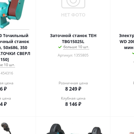
50 Точильный
Заточной станок TEH
Электр
очный станок
TBG15025L
WD 200
больше 10 шт.
, 50х686, 350
мин
АТОЧКИ СВЕРЛ
Артикул: 1355805
150]
е 10 шт.
 454316
ая цена
Розничная цена
36
₽
8 249
₽
я цена
Клубная цена
34
₽
8 146
₽