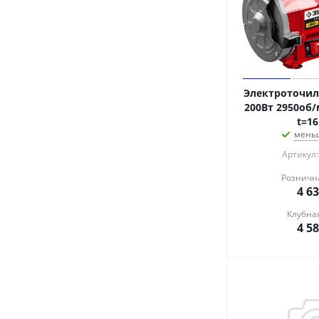
Электроточило
200Вт 2950об
t=1
меньш
Артикул:
Розничн
4 6
Клубна
4 5