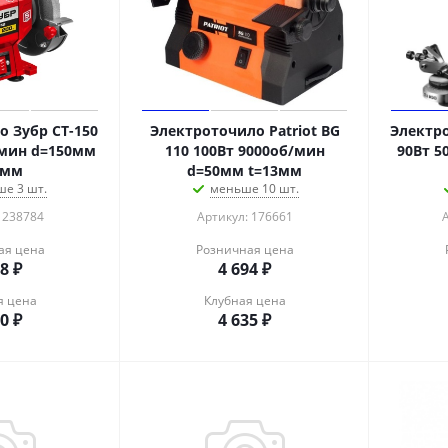
 Зубр СТ-150
Электроточило Patriot BG
Электро
/мин d=150мм
110 100Вт 9000об/мин
90Вт 5
6мм
d=50мм t=13мм
е 3 шт.
меньше 10 шт.
 238784
Артикул: 176661
ая цена
Розничная цена
38
₽
4 694
₽
я цена
Клубная цена
80
₽
4 635
₽