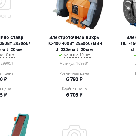
ило Ставр
Электроточило Вихрь
Эле
250Вт 2950об/
ТС-400 400Вт 2950об/мин
ПСТ-15
мм t=20мм
d=220мм t=20мм
d
е 10 шт.
меньше 10 шт.
 299059
Артикул: 169981
ая цена
Розничная цена
60
₽
6 790
₽
я цена
Клубная цена
75
₽
6 705
₽