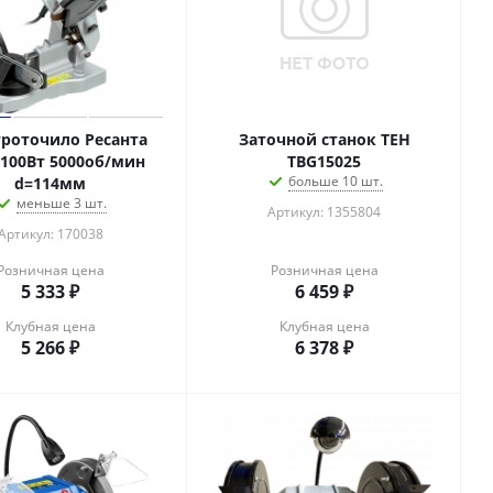
роточило Ресанта
Заточной станок TEH
 100Вт 5000об/мин
TBG15025
больше 10 шт.
d=114мм
меньше 3 шт.
Артикул: 1355804
Артикул: 170038
Розничная цена
Розничная цена
5 333
₽
6 459
₽
Клубная цена
Клубная цена
5 266
₽
6 378
₽