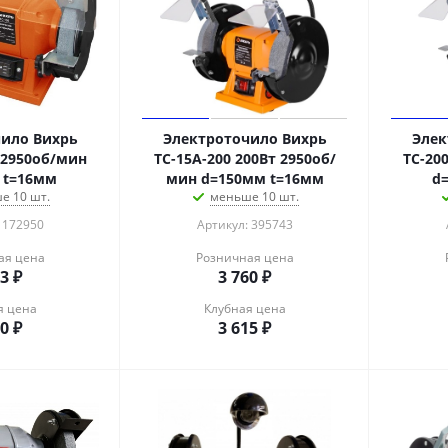
ило Вихрь
Электроточило Вихрь
Элек
 2950об/мин
ТС-15А-200 200Вт 2950об/
ТС-20
 t=16мм
мин d=150мм t=16мм
d
е 10 шт.
меньше 10 шт.
 172950
Артикул: 395743
ая цена
Розничная цена
73
₽
3 760
₽
я цена
Клубная цена
40
₽
3 615
₽