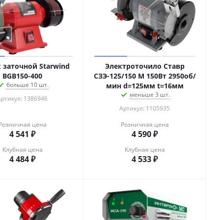
 заточной Starwind
Электроточило Ставр
BGB150-400
СЗЭ-125/150 М 150Вт 2950об/
больше 10 шт.
мин d=125мм t=16мм
меньше 3 шт.
Артикул: 1386946
Артикул: 1105935
Розничная цена
Розничная цена
4 541
₽
4 590
₽
Клубная цена
Клубная цена
4 484
₽
4 533
₽