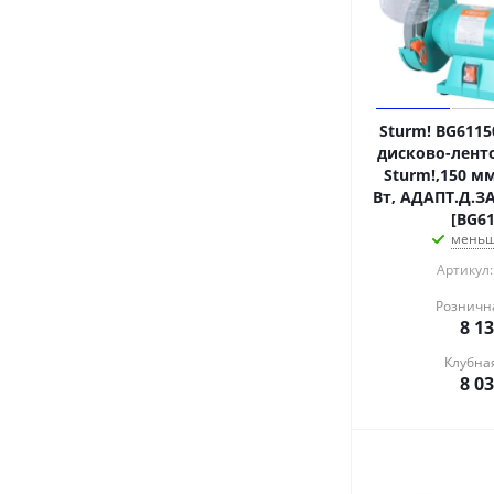
Sturm! BG611
дисково-лент
Sturm!,150 мм
Вт, АДАПТ.Д.З
[BG61
меньш
Артикул:
Розничн
8 1
Клубна
8 0