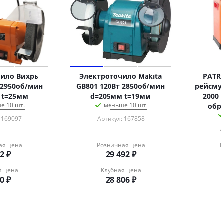
ило Вихрь
Электроточило Makita
PATR
 2950об/мин
GB801 120Вт 2850об/мин
рейсму
 t=25мм
d=205мм t=19мм
2000
е 10 шт.
меньше 10 шт.
обр
 169097
Артикул: 167858
ая цена
Розничная цена
42
₽
29 492
₽
я цена
Клубная цена
20
₽
28 806
₽