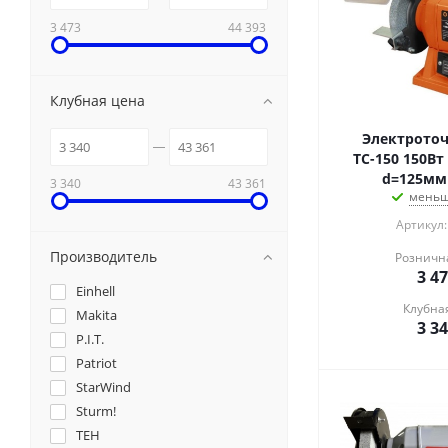
3 473
44 393
Клубная цена
Электроточ
ТС-150 150Вт
d=125мм
3 340
43 361
меньш
Артикул:
Производитель
Розничн
3 4
Einhell
Клубна
Makita
3 3
P.I.T.
Patriot
StarWind
Sturm!
TEH