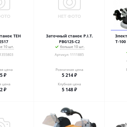
танок TEH
Заточный станок P.I.T.
Элект
2517
PBG125-C2
Т-100
е 10 шт.
больше 10 шт.
 1355803
Артикул: 1111885
ая цена
Розничная цена
55
₽
5 214
₽
я цена
Клубная цена
92
₽
5 148
₽