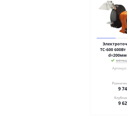
Электроточ
ТС-600 600Вт
d=200мм
меньш
Артикул:
Розничн
9 7
Клубна
9 6