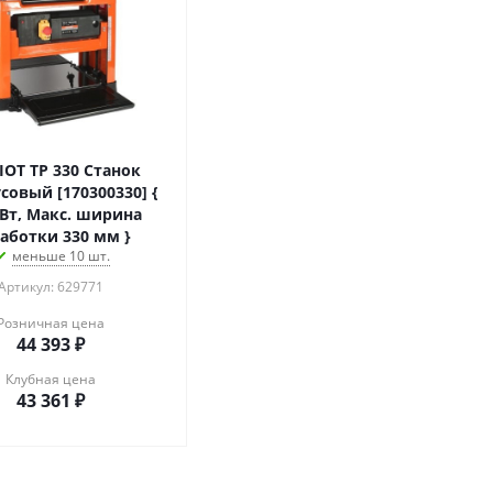
IOT TP 330 Станок
совый [170300330] {
 Вт, Макс. ширина
аботки 330 мм }
меньше 10 шт.
Артикул: 629771
Розничная цена
44 393
₽
Клубная цена
43 361
₽