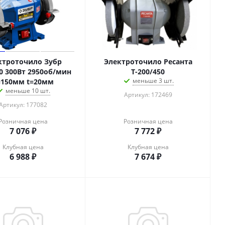
ктроточило Зубр
Электроточило Ресанта
0 300Вт 2950об/мин
Т-200/450
меньше 3 шт.
=150мм t=20мм
меньше 10 шт.
Артикул: 172469
Артикул: 177082
Розничная цена
Розничная цена
7 076
₽
7 772
₽
Клубная цена
Клубная цена
6 988
₽
7 674
₽