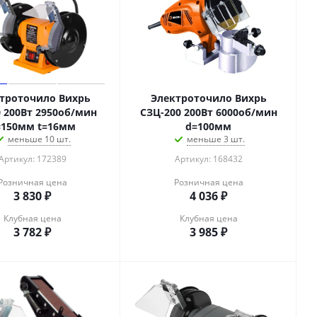
троточило Вихрь
Электроточило Вихрь
0 200Вт 2950об/мин
СЗЦ-200 200Вт 6000об/мин
=150мм t=16мм
d=100мм
меньше 10 шт.
меньше 3 шт.
Артикул: 172389
Артикул: 168432
Розничная цена
Розничная цена
3 830
₽
4 036
₽
Клубная цена
Клубная цена
3 782
₽
3 985
₽