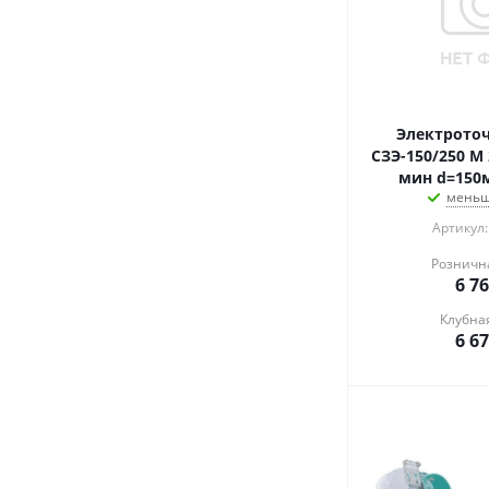
Электроточ
СЗЭ-150/250 М 
мин d=150
меньш
Артикул:
Розничн
6 7
Клубна
6 6