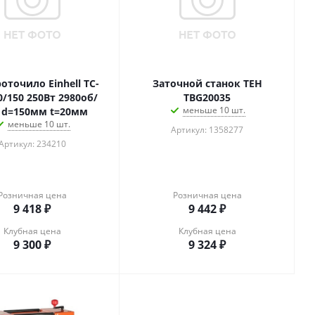
оточило Einhell TC-
Заточной станок TEH
/150 250Вт 2980об/
TBG20035
меньше 10 шт.
 d=150мм t=20мм
меньше 10 шт.
Артикул: 1358277
Артикул: 234210
Розничная цена
Розничная цена
9 418
₽
9 442
₽
Клубная цена
Клубная цена
9 300
₽
9 324
₽