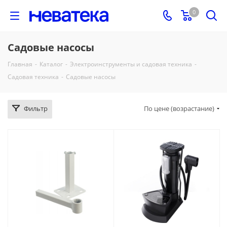
0
Садовые насосы
Главная
-
Каталог
-
Электроинструменты и садовая техника
-
Садовая техника
-
Садовые насосы
Фильтр
По цене (возрастание)