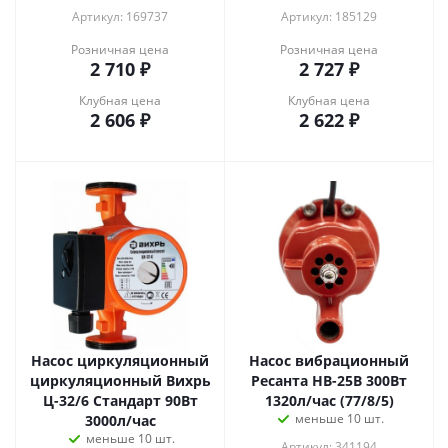
Артикул: 169737
Артикул: 185129
Розничная цена
Розничная цена
2 710
₽
2 727
₽
Клубная цена
Клубная цена
2 606
₽
2 622
₽
Насос циркуляционный
Насос вибрационный
циркуляционный Вихрь
Ресанта НВ-25В 300Вт
Ц-32/6 Стандарт 90Вт
1320л/час (77/8/5)
меньше 10 шт.
3000л/час
меньше 10 шт.
Артикул: 341194