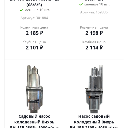
меньше 10 шт.
(68/8/5)
меньше 10 шт.
Артикул: 169836
Артикул: 301884
Розничная цена
Розничная цена
2 185
₽
2 198
₽
Клубная цена
Клубная цена
2 101
₽
2 114
₽
Садовый насос
Насос садовый
колодезный Вихрь
колодезный Вихрь
ВН-15В 280Вт 1080л/час
ВН-15В 280Вт 1080л/час