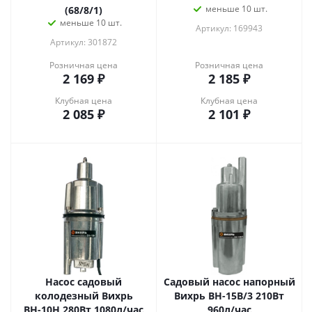
меньше 10 шт.
(68/8/1)
меньше 10 шт.
Артикул: 169943
Артикул: 301872
Розничная цена
Розничная цена
2 169
₽
2 185
₽
Клубная цена
Клубная цена
2 085
₽
2 101
₽
Насос садовый
Садовый насос напорный
колодезный Вихрь
Вихрь ВН-15В/3 210Вт
ВН-10Н 280Вт 1080л/час
960л/час