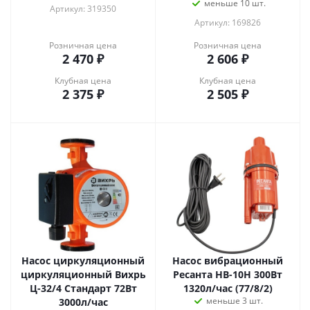
меньше 10 шт.
Артикул: 319350
Артикул: 169826
Розничная цена
Розничная цена
2 470
₽
2 606
₽
Клубная цена
Клубная цена
2 375
₽
2 505
₽
Насос циркуляционный
Насос вибрационный
циркуляционный Вихрь
Ресанта НВ-10Н 300Вт
Ц-32/4 Стандарт 72Вт
1320л/час (77/8/2)
меньше 3 шт.
3000л/час