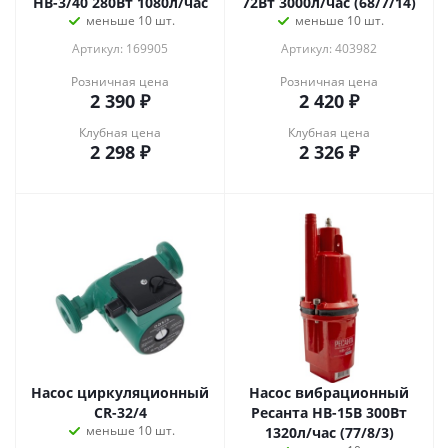
НВ-3/40 280Вт 1080л/час
72Вт 3000л/час (68/7/14)
меньше 10 шт.
меньше 10 шт.
Артикул: 169905
Артикул: 403982
Розничная цена
Розничная цена
2 390
₽
2 420
₽
Клубная цена
Клубная цена
2 298
₽
2 326
₽
Насос циркуляционный
Насос вибрационный
CR-32/4
Ресанта НВ-15В 300Вт
меньше 10 шт.
1320л/час (77/8/3)