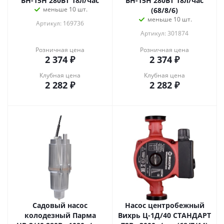
ВН-15Н 280Вт 18л/час
ВН-15Н 280Вт 18л/час
меньше 10 шт.
(68/8/6)
меньше 10 шт.
Артикул: 169736
Артикул: 301874
Розничная цена
Розничная цена
2 374
₽
2 374
₽
Клубная цена
Клубная цена
2 282
₽
2 282
₽
Садовый насос
Насос центробежный
колодезный Парма
Вихрь Ц-1Д/40 СТАНДАРТ