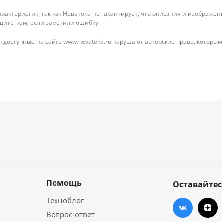
рактеристик, так как Неватека не гарантирует, что описания и изображ
щите нам, если заметили ошибку.
 доступные на сайте www.nevateka.ru нарушают авторские права, которым
Помощь
Оставайтес
Техноблог
Вопрос-ответ