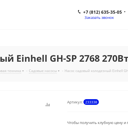
+7 (812) 635-35-05
Заказать звонок
 Einhell GH-SP 2768 270Вт 
вая техника
-
Садовые насосы
-
Насос садовый колодезный Einhell GH
Артикул:
233338
Чтобы получить клубную цену и 