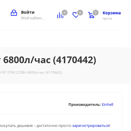
Войти
Корзина
0
0
0
0
Мой кабинет
пуста
6800л/час (4170442)
-SP 2768 270Вт 6800л/час (4170442)
Производитель:
Einhell
покупать дешевле – достаточно просто
зарегистрироваться
!