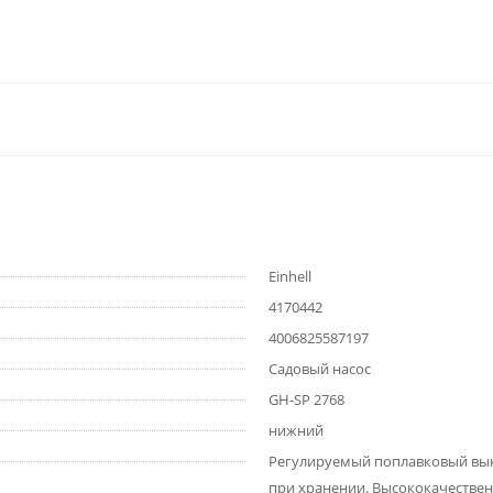
Einhell
4170442
4006825587197
Садовый насос
GH-SP 2768
нижний
Регулируемый поплавковый выкл
при хранении. Высококачествен