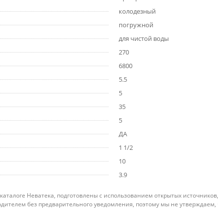
колодезный
погружной
для чистой воды
270
6800
5.5
5
35
5
ДА
1 1/2
10
3.9
 каталоге Неватека, подготовлены с использованием открытых источников
дителем без предварительного уведомления, поэтому мы не утверждаем,