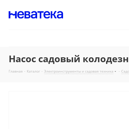
Насос садовый колодезный
Главная
-
Каталог
-
Электроинструменты и садовая техника
-
Садо