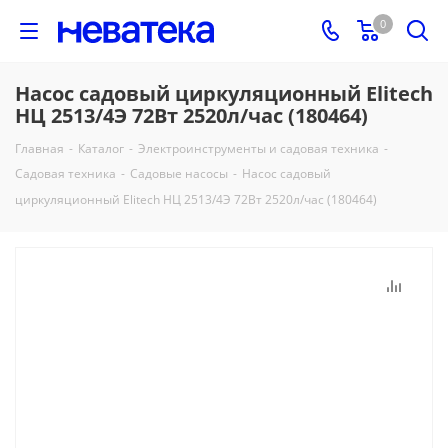
0
Насос садовый циркуляционный Elitech
НЦ 2513/4Э 72Вт 2520л/час (180464)
Главная
-
Каталог
-
Электроинструменты и садовая техника
-
Садовая техника
-
Садовые насосы
-
Насос садовый
циркуляционный Elitech НЦ 2513/4Э 72Вт 2520л/час (180464)