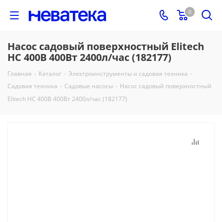
0
Насос садовый поверхностный Elitech
НС 400В 400Вт 2400л/час (182177)
Главная
-
Каталог
-
Электроинструменты и садовая техника
-
Садовая техника
-
Садовые насосы
-
Насос садовый поверхностный
Elitech НС 400В 400Вт 2400л/час (182177)