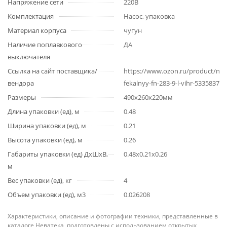
Напряжение сети
220В
Комплектация
Насос, упаковка
Материал корпуса
чугун
Наличие поплавкового
ДА
выключателя
Ссылка на сайт поставщика/
https://www.ozon.ru/product/nas
вендора
fekalnyy-fn-283-9-l-vihr-533583757
Размеры
490x260x220мм
Длина упаковки (ед), м
0.48
Ширина упаковки (ед), м
0.21
Высота упаковки (ед), м
0.26
Габариты упаковки (ед) ДхШхВ,
0.48x0.21x0.26
м
Вес упаковки (ед), кг
4
Объем упаковки (ед), м3
0.026208
Характеристики, описание и фотографии техники, представленные в
каталоге Неватека, подготовлены с использованием открытых