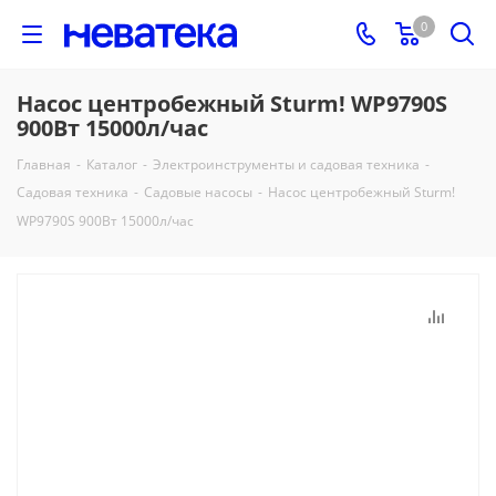
0
Насос центробежный Sturm! WP9790S
900Вт 15000л/час
Главная
-
Каталог
-
Электроинструменты и садовая техника
-
Садовая техника
-
Садовые насосы
-
Насос центробежный Sturm!
WP9790S 900Вт 15000л/час