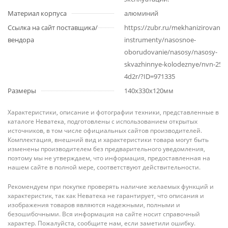
Материал корпуса
алюминий
Ссылка на сайт поставщика/
https://zubr.ru/mekhanizirovanny
вендора
instrumenty/nasosnoe-
oborudovanie/nasosy/nasosy-
skvazhinnye-kolodeznye/nvn-25-
4d2r/?ID=971335
Размеры
140x330x120мм
Характеристики, описание и фотографии техники, представленные в
каталоге Неватека, подготовлены с использованием открытых
источников, в том числе официальных сайтов производителей.
Комплектация, внешний вид и характеристики товара могут быть
изменены производителем без предварительного уведомления,
поэтому мы не утверждаем, что информация, предоставленная на
нашем сайте в полной мере, соответствуют действительности.
Рекомендуем при покупке проверять наличие желаемых функций и
характеристик, так как Неватека не гарантирует, что описания и
изображения товаров являются надежными, полными и
безошибочными. Вся информация на сайте носит справочный
характер. Пожалуйста, сообщите нам, если заметили ошибку.