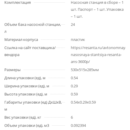
Комплектация
Насосная станция в сборе – 1
шт. Паспорт – 1 шт. Упаковка
– 1 шт.
Объем бака насосной станции,
24
л
Материал корпуса
пластик
Ссылка на сайт поставщика/
https://resanta.ru/avtonomnaya-
вендора
nasosnaya-stantsiya-resanta-
ans-3600p/
Размеры
530x515x285мм
Длина упаковки (ед), м
0.54
Ширина упаковки (ед), м
0.29
Высота упаковки (ед), м
0.59
Габариты упаковки (ед) ДхШхВ,
0.54x0.29x0.59
м
Вес упаковки (ед), кг
6
Объем упаковки (ед), м3
0.092394