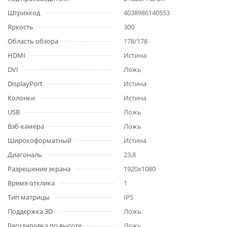
Штрихкод
4038986140553
Яркость
300
Область обзора
178/178
HDMI
Истина
DVI
Ложь
DisplayPort
Истина
Колонки
Истина
USB
Ложь
Вэб-камера
Ложь
Широкоформатный
Истина
Диагональ
23,8
Разрешение экрана
1920x1080
Время отклика
1
Тип матрицы
IPS
Поддержка 3D
Ложь
Регулировка по высоте
Ложь