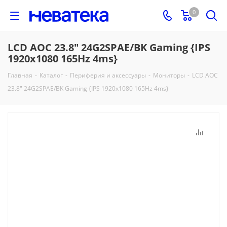
0
LCD AOC 23.8" 24G2SPAE/BK Gaming {IPS
1920x1080 165Hz 4ms}
Главная
-
Каталог
-
Периферия и аксессуары
-
Мониторы
-
LCD AOC
23.8" 24G2SPAE/BK Gaming {IPS 1920x1080 165Hz 4ms}