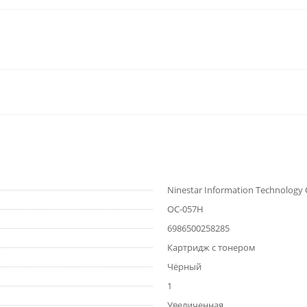
Ninestar Information Technology
OC-057H
6986500258285
Картридж с тонером
Чёрный
1
Увеличенная