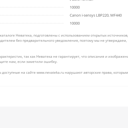
10000
Canon i-sensys LBP220, MF440
10000
 каталоге Неватека, подготовлены с использованием открытых источников
дителем без предварительного уведомления, поэтому мы не утверждаем,
рактеристик, так как Неватека не гарантирует, что описания и изображ
щите нам, если заметили ошибку.
 доступные на сайте www.nevateka.ru нарушают авторские права, которым