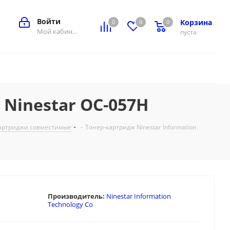
Войти
Корзина
0
0
0
0
Мой кабинет
пуста
 Ninestar OC-057H
артриджи совместимые
-
Тонер-картридж Ninestar Information
Производитель:
Ninestar Information
Technology Co