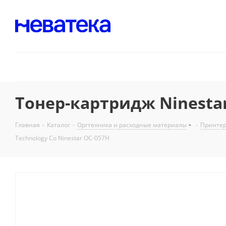
Тонер-картридж Ninestar
Главная
-
Каталог
-
Оргтехника и расходные материалы
-
Принтер
Technology Co Ninestar OC-057H