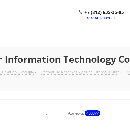
+7 (812) 635-35-05
Заказать звонок
 Information Technology Co
ы, сканеры, копиры
-
Расходные материалы для принтеров и МФУ
-
К
Артикул:
438877