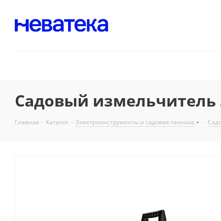
Садовый измельчитель э
Главная
-
Каталог
-
Электроинструменты и садовая техника
-
Садо