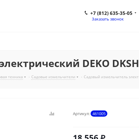
+7 (812) 635-35-05
Заказать звонок
лектрический DEKO DKSH35
вая техника
-
Садовые измельчители
-
Садовый измельчитель элект
Артикул:
461005
18 556
₽