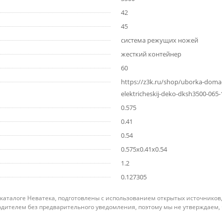
42
45
система режущих ножей
жесткий контейнер
60
https://z3k.ru/shop/uborka-doma-v
elektricheskij-deko-dksh3500-065-
0.575
0.41
0.54
0.575x0.41x0.54
1.2
0.127305
 каталоге Неватека, подготовлены с использованием открытых источников
дителем без предварительного уведомления, поэтому мы не утверждаем,