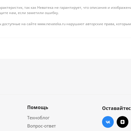
рактеристик, так как Неватека не гарантирует, что описания и изображ
щите нам, если заметили ошибку.
 доступные на сайте www.nevateka.ru нарушают авторские права, которым
Помощь
Оставайтес
Техноблог
Вопрос-ответ