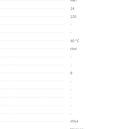
Нет
24
220
-
-
40 °С
Нет
-
-
8
-
-
-
-
-
IPX4