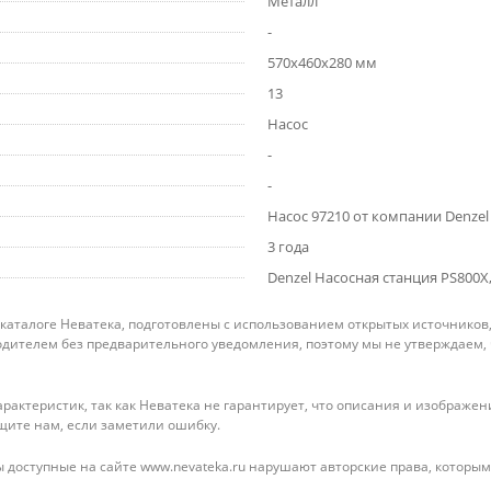
Металл
-
570х460х280 мм
13
Насос
-
-
Насос 97210 от компании Denzel
3 года
Denzel Насосная станция PS800X, 
 каталоге Неватека, подготовлены с использованием открытых источников
дителем без предварительного уведомления, поэтому мы не утверждаем,
рактеристик, так как Неватека не гарантирует, что описания и изображ
щите нам, если заметили ошибку.
 доступные на сайте www.nevateka.ru нарушают авторские права, которым