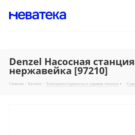
Denzel Насосная станция 
нержавейка [97210]
Главная
-
Каталог
-
Электроинструменты и садовая техника
-
Садо