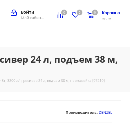
Войти
Корзина
0
0
0
0
Мой кабинет
пуста
есивер 24 л, подъем 38 м,
Вт, 3200 л/ч, ресивер 24 л, подъем 38 м, нержавейка [97210]
Производитель:
DENZEL