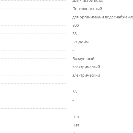
Для чистой воды
Поверхностный
для организации водоснабжени
800
38
G1 дюйм
-
Воздушный
электрический
электрический
-
53
-
-
Нет
Нет