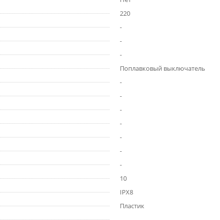
220
-
-
-
Поплавковый выключатель
-
-
-
-
-
-
-
10
IPX8
Пластик
-