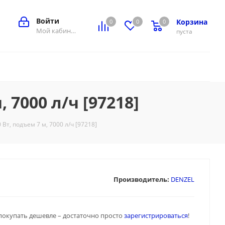
Войти
Корзина
0
0
0
0
Мой кабинет
пуста
 7000 л/ч [97218]
Вт, подъем 7 м, 7000 л/ч [97218]
Производитель:
DENZEL
покупать дешевле – достаточно просто
зарегистрироваться
!