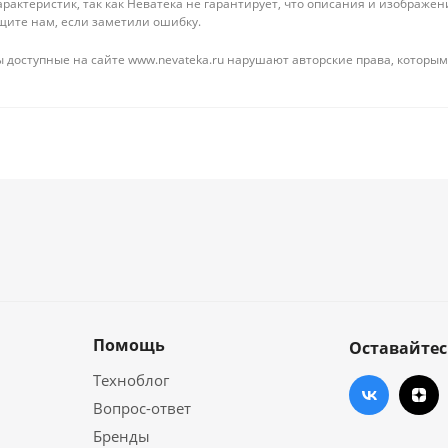
рактеристик, так как Неватека не гарантирует, что описания и изображ
щите нам, если заметили ошибку.
 доступные на сайте www.nevateka.ru нарушают авторские права, которым
Помощь
Оставайтес
Техноблог
Вопрос-ответ
Бренды