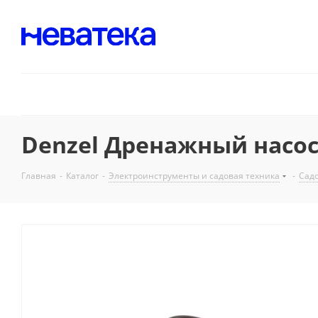
Denzel Дренажный насос D
Главная
-
Каталог
-
Электроинструменты и садовая техника
-
Садо