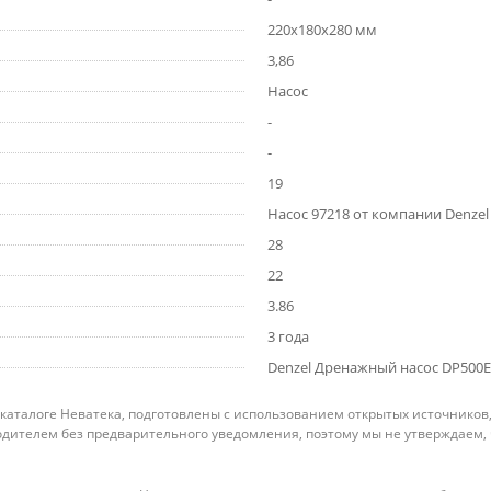
220х180х280 мм
3,86
Насос
-
-
19
Насос 97218 от компании Denzel
28
22
3.86
3 года
Denzel Дренажный насос DP500E, 
 каталоге Неватека, подготовлены с использованием открытых источников
дителем без предварительного уведомления, поэтому мы не утверждаем,