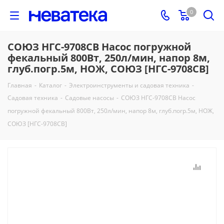
0
СОЮЗ НГС-9708СВ Насос погружной
фекальный 800Вт, 250л/мин, напор 8м,
глуб.погр.5м, НОЖ, СОЮЗ [НГС-9708СВ]
Главная
-
Каталог
-
Электроинструменты и садовая техника
-
Садовая техника
-
Садовые насосы
-
СОЮЗ НГС-9708СВ Насос
погружной фекальный 800Вт, 250л/мин, напор 8м, глуб.погр.5м, НОЖ,
СОЮЗ [НГС-9708СВ]