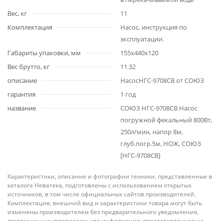
Вес, кг
11
Комплектация
Насос, инструкция по
эксплуатации.
Габариты упаковки, мм
155x440x120
Вес брутто, кг
11.32
описание
НасосНГС-9708СВ от СОЮЗ
гарантия
1 год
название
СОЮЗ НГС-9708СВ Насос
погружной фекальный 800Вт,
250л/мин, напор 8м,
глуб.погр.5м, НОЖ, СОЮЗ
[НГС-9708СВ]
Характеристики, описание и фотографии техники, представленные в
каталоге Неватека, подготовлены с использованием открытых
источников, в том числе официальных сайтов производителей.
Комплектация, внешний вид и характеристики товара могут быть
изменены производителем без предварительного уведомления,
поэтому мы не утверждаем, что информация, предоставленная на