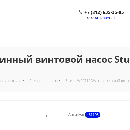
+7 (812) 635-35-05
Заказать звонок
инный винтовой насос Stu
вая техника
-
Садовые насосы
-
Sturm! WP9719DWI скважинный винто
Артикул:
461105