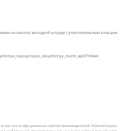
овлены на насосе), выходной штуцер с уплотнительным кольцом,
kvazhinnye_nasosy/nasos_skvazhinnyy_sturm_wp9719dwi/
, в том числе официальных сайтов производителей. Комплектация,
 что информация, предоставленная на нашем сайте в полной мере,