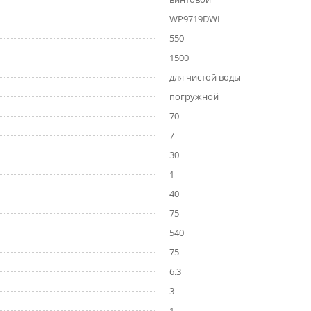
WP9719DWI
550
1500
для чистой воды
погружной
70
7
30
1
40
75
540
75
6.3
3
1