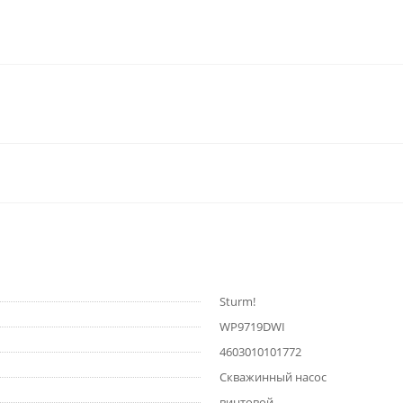
Sturm!
WP9719DWI
4603010101772
Скважинный насос
винтовой