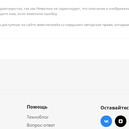
рактеристик, так как Неватека не гарантирует, что описания и изображ
щите нам, если заметили ошибку.
 доступные на сайте www.nevateka.ru нарушают авторские права, которым
Помощь
Оставайтес
Техноблог
Вопрос-ответ