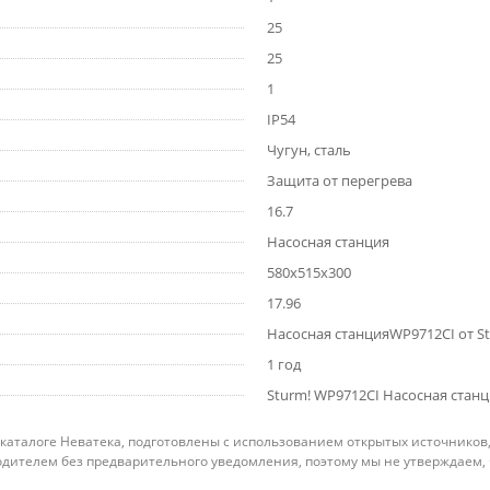
25
25
1
IP54
Чугун, сталь
Защита от перегрева
16.7
Насосная станция
580x515x300
17.96
Насосная станцияWP9712CI от S
1 год
Sturm! WP9712CI Насосная станци
 каталоге Неватека, подготовлены с использованием открытых источников
дителем без предварительного уведомления, поэтому мы не утверждаем,