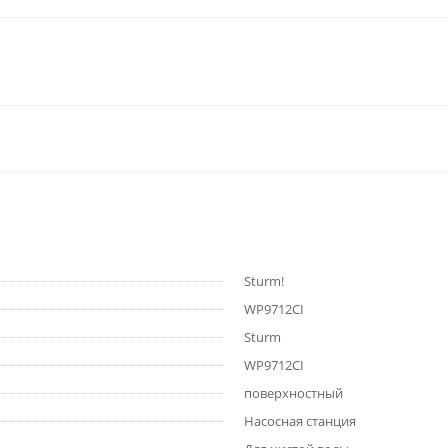
Sturm!
WP9712CI
Sturm
WP9712CI
поверхностный
Насосная станция