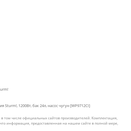
turm!
я Sturm!, 1200Вт, бак 24л, насос чугун [WP9712CI]
, в том числе официальных сайтов производителей. Комплектация,
 что информация, предоставленная на нашем сайте в полной мере,