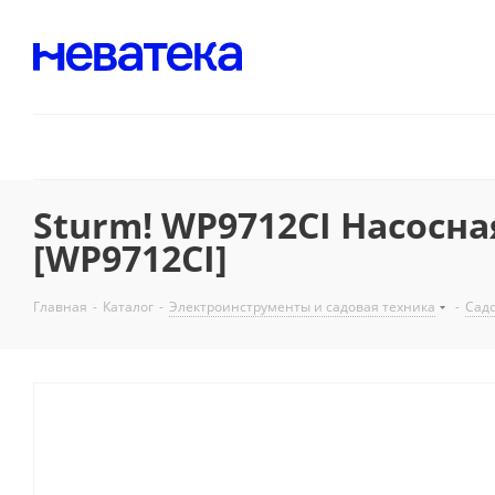
Sturm! WP9712CI Насосная
[WP9712CI]
Главная
-
Каталог
-
Электроинструменты и садовая техника
-
Садо