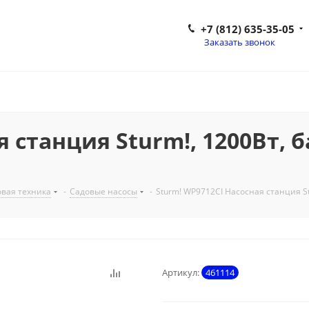
+7 (812) 635-35-05
Заказать звонок
 станция Sturm!, 1200Вт, б
вая техника
-
Садовые насосы
-
Sturm! WP9712CI Насосная станция Stu
Артикул:
461114