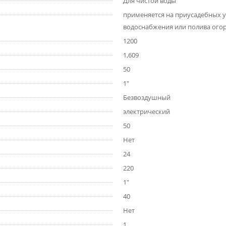
Для чистой воды
применяется на приусадебных у
водоснабжения или полива ого
1200
1,609
50
1"
Безвоздушный
электрический
50
Нет
24
220
1"
40
Нет
1