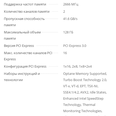
Поддержка частот памяти
2666 МГц
Количество каналов памяти
2
Пропускная способность
41.6 GB/s
памяти
Максимальный объем
128 ГБ
памяти
Версия PCI Express
PCI Express 3.0
Макс. количество каналов PCI
16
Express
Конфигурация PCI Express
1x16, 2x8, 1x8+2x4
Наборы инструкций и
Optane Memory Supported,
технологии
Turbo Boost Technology 2.0,
VT-x, VT-d, EPT, TSX-NI,
SSE4.1/4.2, AVX2, Idle States,
Enhanced Intel SpeedStep
Technology, Thermal
Monitoring Technologies,