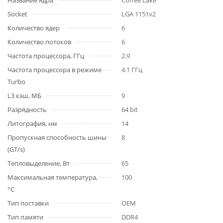
Название ядра
Coffee Lake
Socket
LGA 1151v2
Количество ядер
6
Количество потоков
6
Частота процессора, ГГц
2.9
Частота процессора в режиме
4.1 ГГц
Turbo
L3 кэш, МБ
9
Разрядность
64 bit
Литография, нм
14
Пропускная способность шины
8
(GT/s)
Тепловыделение, Вт
65
Максимальная температура,
100
°С
Тип поставки
OEM
Тип памяти
DDR4