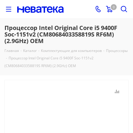
0
Процессор Intel Original Core i5 9400F
Soc-1151v2 (CM8068403358819S RF6M)
(2.9GHz) OEM
Главная
-
Каталог
-
Комплектующие для компьютеров
-
Процессоры
-
Процессор Intel Original Core i5 9400F Soc-1151v2
(CM8068403358819S RF6M) (2.9GHz) OEM