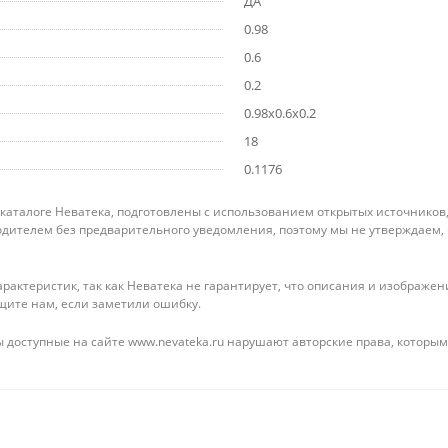
ДА
0.98
0.6
0.2
0.98x0.6x0.2
18
0.1176
 каталоге Неватека, подготовлены с использованием открытых источников
дителем без предварительного уведомления, поэтому мы не утверждаем,
рактеристик, так как Неватека не гарантирует, что описания и изображ
щите нам, если заметили ошибку.
 доступные на сайте www.nevateka.ru нарушают авторские права, которым