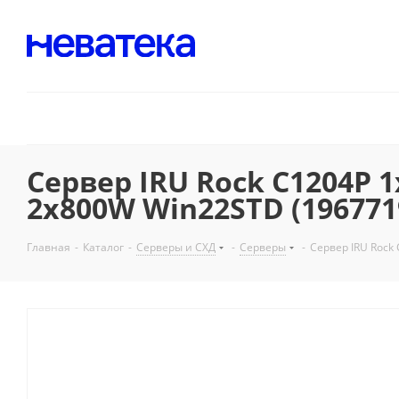
Сервер IRU Rock C1204P 1
2x800W Win22STD (196771
Главная
-
Каталог
-
Серверы и СХД
-
Серверы
-
Сервер IRU Rock