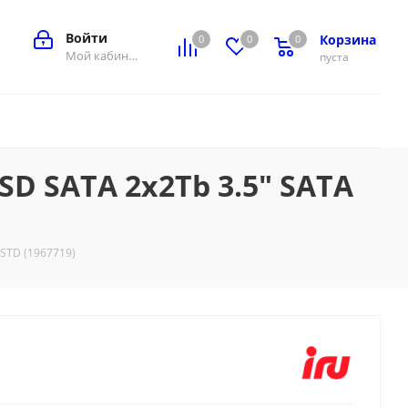
Войти
Корзина
0
0
0
0
Мой кабинет
пуста
SD SATA 2x2Tb 3.5" SATA
2STD (1967719)