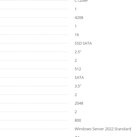
C1204P
1
4208
1
16
SSD SATA
2.5"
2
512
SATA
3.5"
2
2048
2
800
Windows Server 2022 Standard