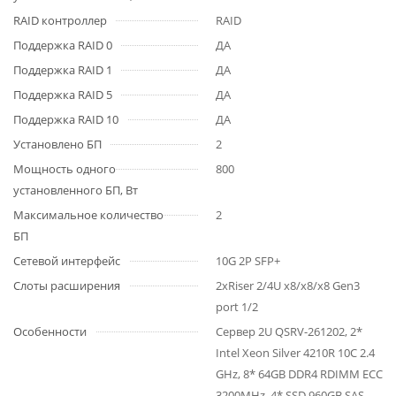
RAID контроллер
RAID
Поддержка RAID 0
ДА
Поддержка RAID 1
ДА
Поддержка RAID 5
ДА
Поддержка RAID 10
ДА
Установлено БП
2
Мощность одного
800
установленного БП, Вт
Максимальное количество
2
БП
Сетевой интерфейс
10G 2P SFP+
Слоты расширения
2хRiser 2/4U x8/x8/x8 Gen3
port 1/2
Особенности
Сервер 2U QSRV-261202, 2*
Intel Xeon Silver 4210R 10C 2.4
GHz, 8* 64GB DDR4 RDIMM ECC
3200MHz, 4* SSD 960GB SAS