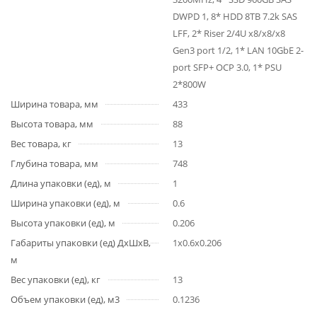
DWPD 1, 8* HDD 8TB 7.2k SAS
LFF, 2* Riser 2/4U x8/x8/x8
Gen3 port 1/2, 1* LAN 10GbE 2-
port SFP+ OCP 3.0, 1* PSU
2*800W
Ширина товара, мм
433
Высота товара, мм
88
Вес товара, кг
13
Глубина товара, мм
748
Длина упаковки (ед), м
1
Ширина упаковки (ед), м
0.6
Высота упаковки (ед), м
0.206
Габариты упаковки (ед) ДхШхВ,
1x0.6x0.206
м
Вес упаковки (ед), кг
13
Объем упаковки (ед), м3
0.1236