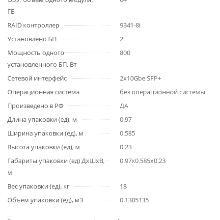
ГБ
RAID контроллер
9341-8i
Установлено БП
2
Мощность одного
800
установленного БП, Вт
Сетевой интерфейс
2x10Gbe SFP+
Операционная система
без операционной системы
Произведено в РФ
ДА
Длина упаковки (ед), м
0.97
Ширина упаковки (ед), м
0.585
Высота упаковки (ед), м
0.23
Габариты упаковки (ед) ДхШхВ,
0.97x0.585x0.23
м
Вес упаковки (ед), кг
18
Объем упаковки (ед), м3
0.1305135