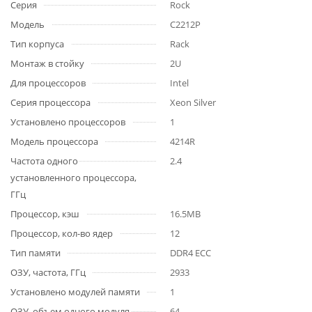
Серия
Rock
Модель
C2212P
Тип корпуса
Rack
Монтаж в стойку
2U
Для процессоров
Intel
Серия процессора
Xeon Silver
Установлено процессоров
1
Модель процессора
4214R
Частота одного
2.4
установленного процессора,
ГГц
Процессор, кэш
16.5MB
Процессор, кол-во ядер
12
Тип памяти
DDR4 ECC
ОЗУ, частота, ГГц
2933
Установлено модулей памяти
1
ОЗУ, объем одного модуля,
64