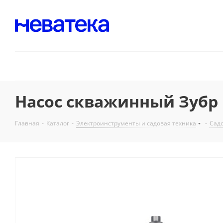
Насос скважинный Зубр Н
Главная
-
Каталог
-
Электроинструменты и садовая техника
-
Садо