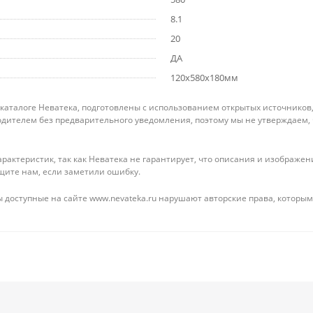
8.1
20
ДА
120x580x180мм
 каталоге Неватека, подготовлены с использованием открытых источников
дителем без предварительного уведомления, поэтому мы не утверждаем,
рактеристик, так как Неватека не гарантирует, что описания и изображ
щите нам, если заметили ошибку.
 доступные на сайте www.nevateka.ru нарушают авторские права, которым