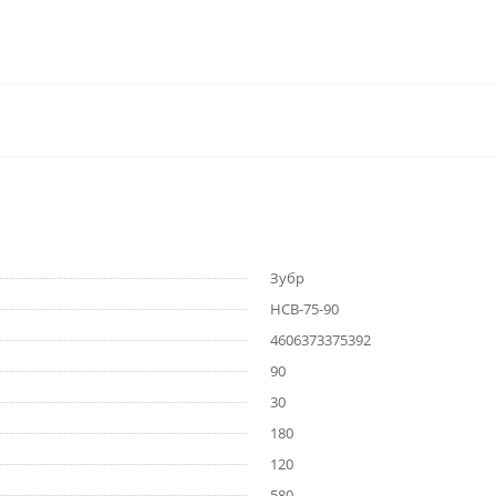
Зубр
НСВ-75-90
4606373375392
90
30
180
120
580