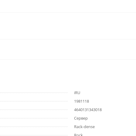
iRU
1981118
4640131343018
Сервер
Rack-dense
Rock