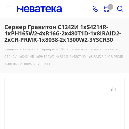
0
Сервер Гравитон С1242И 1xS4214R-
1xPH165W2-4xR16G-2x480T1D-1x8IRAID2-
2xCR-PRMR-1x8038-2x1300W2-3YSCR30
Главная
-
Каталог
-
Серверы и СХД
-
Серверы
-
Сервер Гравитон
С1242И 1xS4214R-1xPH165W2-4xR16G-2x480T1D-1x8IRAID2-2xCR-PRMR-
1x8038-2x1300W2-3YSCR30