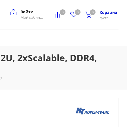
Войти
Корзина
0
0
0
0
Мой кабинет
пуста
, 2xScalable, DDR4,
.2