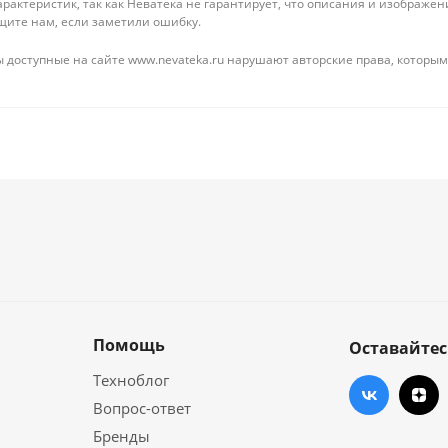
рактеристик, так как Неватека не гарантирует, что описания и изображ
щите нам, если заметили ошибку.
 доступные на сайте www.nevateka.ru нарушают авторские права, которым
Помощь
Оставайтес
Техноблог
Вопрос-ответ
Бренды