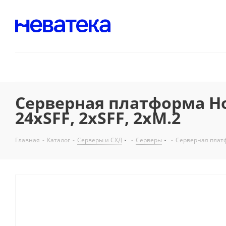
Серверная платформа Нор
24xSFF, 2xSFF, 2xM.2
Главная
-
Каталог
-
Серверы и СХД
-
Серверы
-
Серверная платф