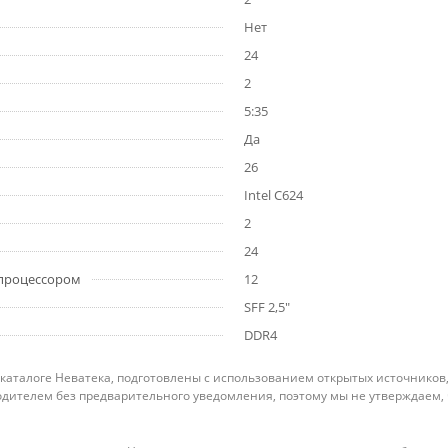
Нет
24
2
5:35
Да
26
Intel C624
2
24
 процессором
12
SFF 2,5"
DDR4
 каталоге Неватека, подготовлены с использованием открытых источников
дителем без предварительного уведомления, поэтому мы не утверждаем,