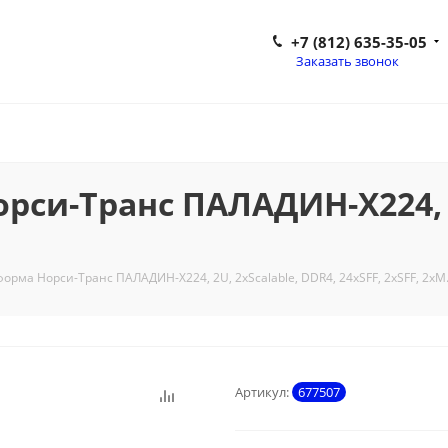
+7 (812) 635-35-05
Заказать звонок
си-Транс ПАЛАДИН-Х224, 2U
орма Норси-Транс ПАЛАДИН-Х224, 2U, 2xScalable, DDR4, 24xSFF, 2xSFF, 2xM
Артикул:
677507