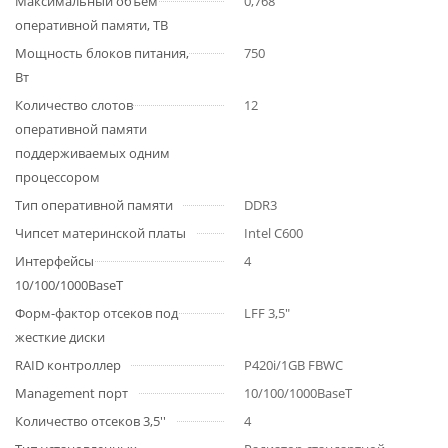
Максимальный объем
0,768
оперативной памяти, TB
Мощность блоков питания,
750
Вт
Количество слотов
12
оперативной памяти
поддерживаемых одним
процессором
Тип оперативной памяти
DDR3
Чипсет материнской платы
Intel C600
Интерфейсы
4
10/100/1000BaseT
Форм-фактор отсеков под
LFF 3,5"
жесткие диски
RAID контроллер
P420i/1GB FBWC
Management порт
10/100/1000BaseT
Количество отсеков 3,5''
4