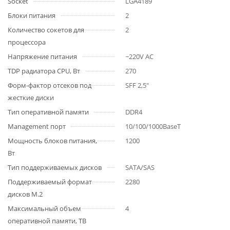
Socket
LGA4189
Блоки питания
2
Количество сокетов для
2
процессора
Напряжение питания
~220V AC
TDP радиатора CPU, Вт
270
Форм-фактор отсеков под
SFF 2,5"
жесткие диски
Тип оперативной памяти
DDR4
Management порт
10/100/1000BaseT
Мощность блоков питания,
1200
Вт
Тип поддерживаемых дисков
SATA/SAS
Поддерживаемый формат
2280
дисков M.2
Максимальный объем
4
оперативной памяти, TB