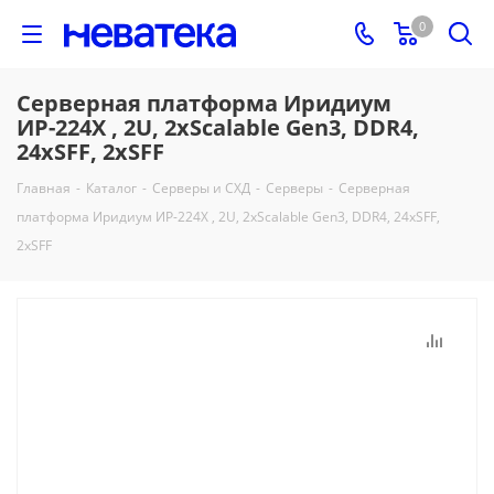
0
Серверная платформа Иридиум
ИР-224Х , 2U, 2xScalable Gen3, DDR4,
24хSFF, 2xSFF
Главная
-
Каталог
-
Серверы и СХД
-
Серверы
-
Серверная
платформа Иридиум ИР-224Х , 2U, 2xScalable Gen3, DDR4, 24хSFF,
2xSFF