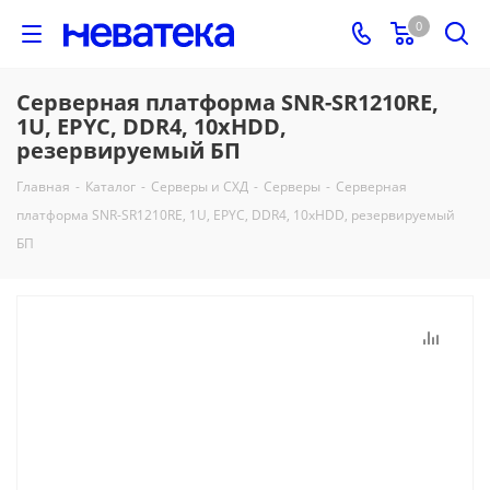
0
Серверная платформа SNR-SR1210RE,
1U, EPYC, DDR4, 10xHDD,
резервируемый БП
Главная
-
Каталог
-
Серверы и СХД
-
Серверы
-
Серверная
платформа SNR-SR1210RE, 1U, EPYC, DDR4, 10xHDD, резервируемый
БП