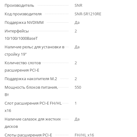
Производитель
SNR
Код производителя
SNR-SR1210RE
Поддержка NVDIMM
Да
Интерфейсы
2
10/100/1000BaseT
Наличие рельс для установки в
Да
стройку 19"
Количество слотов
2
расширения PCI-E
Поддержка накопителя M.2
2
Мощность блоков питания,
550
Вт
Слот расширения PCI-E FH/HL
1
x16
Наличие салазок для жестких
Да
дисков
Слоты расширения PCI-E
FH/HL x16