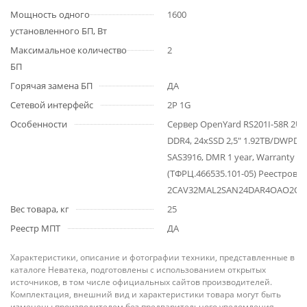
Мощность одного
1600
установленного БП, Вт
Максимальное количество
2
БП
Горячая замена БП
ДА
Сетевой интерфейс
2P 1G
Особенности
Сервер OpenYard RS201I-58R 2U, 
DDR4, 24xSSD 2,5" 1.92TB/DWPD1
SAS3916, DMR 1 year, Warranty 1 
(ТФРЦ.466535.101-05) Реестров
2CAV32MAL2SAN24DAR4OAO2OA
Вес товара, кг
25
Реестр МПТ
ДА
Характеристики, описание и фотографии техники, представленные в
каталоге Неватека, подготовлены с использованием открытых
источников, в том числе официальных сайтов производителей.
Комплектация, внешний вид и характеристики товара могут быть
изменены производителем без предварительного уведомления,