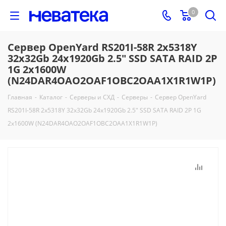
0
Сервер OpenYard RS201I-58R 2x5318Y
32x32Gb 24x1920Gb 2.5" SSD SATA RAID 2P
1G 2x1600W
(N24DAR4OAO2OAF1OBC2OAA1X1R1W1P)
Главная
-
Каталог
-
Серверы и СХД
-
Серверы
-
Сервер OpenYard
RS201I-58R 2x5318Y 32x32Gb 24x1920Gb 2.5" SSD SATA RAID 2P 1G
2x1600W (N24DAR4OAO2OAF1OBC2OAA1X1R1W1P)