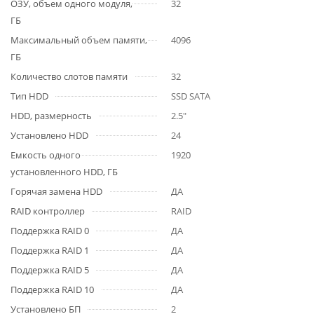
ОЗУ, объем одного модуля,
32
ГБ
Максимальный объем памяти,
4096
ГБ
Количество слотов памяти
32
Тип HDD
SSD SATA
HDD, размерность
2.5"
Установлено HDD
24
Емкость одного
1920
установленного HDD, ГБ
Горячая замена HDD
ДА
RAID контроллер
RAID
Поддержка RAID 0
ДА
Поддержка RAID 1
ДА
Поддержка RAID 5
ДА
Поддержка RAID 10
ДА
Установлено БП
2