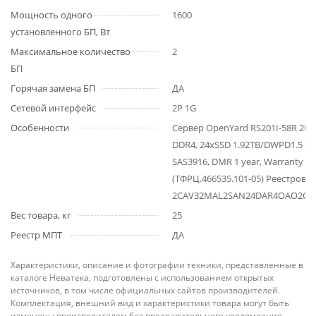
Мощность одного
1600
установленного БП, Вт
Максимальное количество
2
БП
Горячая замена БП
ДА
Сетевой интерфейс
2P 1G
Особенности
Сервер OpenYard RS201I-58R 2U, 
DDR4, 24xSSD 1.92TB/DWPD1.5 SA
SAS3916, DMR 1 year, Warranty 1 
(ТФРЦ.466535.101-05) Реестров
2CAV32MAL2SAN24DAR4OAO2OA
Вес товара, кг
25
Реестр МПТ
ДА
Характеристики, описание и фотографии техники, представленные в
каталоге Неватека, подготовлены с использованием открытых
источников, в том числе официальных сайтов производителей.
Комплектация, внешний вид и характеристики товара могут быть
изменены производителем без предварительного уведомления,