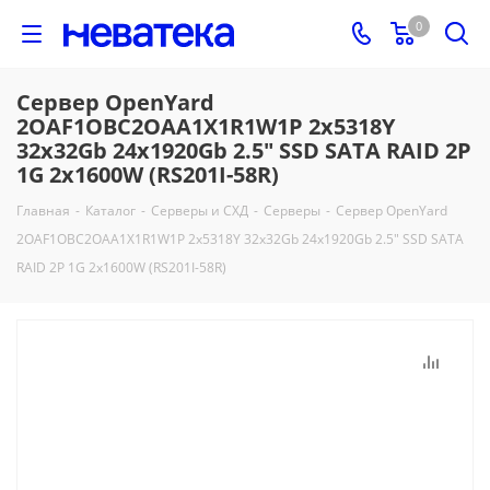
0
Сервер OpenYard
2OAF1OBC2OAA1X1R1W1P 2x5318Y
32x32Gb 24x1920Gb 2.5" SSD SATA RAID 2P
1G 2x1600W (RS201I-58R)
Главная
-
Каталог
-
Серверы и СХД
-
Серверы
-
Сервер OpenYard
2OAF1OBC2OAA1X1R1W1P 2x5318Y 32x32Gb 24x1920Gb 2.5" SSD SATA
RAID 2P 1G 2x1600W (RS201I-58R)