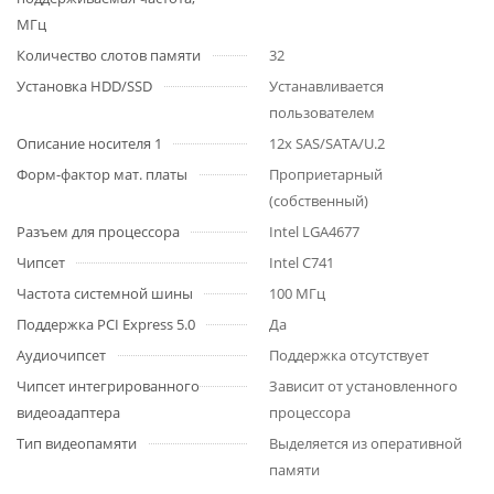
МГц
Количество слотов памяти
32
Установка HDD/SSD
Устанавливается
пользователем
Описание носителя 1
12x SAS/SATA/U.2
Форм-фактор мат. платы
Проприетарный
(собственный)
Разъем для процессора
Intel LGA4677
Чипсет
Intel C741
Частота системной шины
100 МГц
Поддержка PCI Express 5.0
Да
Аудиочипсет
Поддержка отсутствует
Чипсет интегрированного
Зависит от установленного
видеоадаптера
процессора
Тип видеопамяти
Выделяется из оперативной
памяти