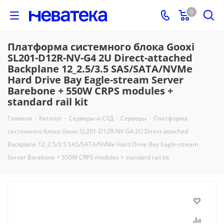
0
Платформа системного блока Gooxi
SL201-D12R-NV-G4 2U Direct-attached
Backplane 12_2.5/3.5 SAS/SATA/NVMe
Hard Drive Bay Eagle-stream Server
Barebone + 550W CRPS modules +
standard rail kit
Главная
-
Каталог
-
Серверы и СХД
-
Серверы
-
Платформа
системного блока Gooxi SL201-D12R-NV-G4 2U Direct-attached
Backplane 12_2.5/3.5 SAS/SATA/NVMe Hard Drive Bay Eagle-stream
Server Barebone + 550W CRPS modules + standard rail kit