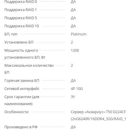
Поддержка RAID 0
ДА
Поддержка RAID 1
ДА
Поддержка RAID 5
ДА
Поддержка RAID 10
ДА
БП, тип
Platinum
Установлено БП
2
Мощность одного
1200
установленного БП, Вт
Максимальное количество
2
БП
Горячая замена БП
ДА
Сетевой интерфейс
4P 10G
Срок гарантии (для
3Y
наименования)
Особенности
Сервер «Аквариус» T50 D224CF (
(2xG6240R/16DDR4_32G/RAID_16
Произведено в РФ
ДА