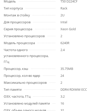
Модель
T50 D224CF
Тип корпуса
Rack
Монтаж в стойку
2U
Для процессоров
Intel
Серия процессора
Xeon Gold
Установлено процессоров
2
Модель процессора
6240R
Частота одного
2.4
установленного процессора,
ГГц
Процессор, кэш
35.75MB
Процессор, кол-во ядер
24
Максимально процессоров
2
Тип памяти
DDR4 RDIMM ECC
ОЗУ, частота, ГГц
3.2
Установлено модулей памяти
16
ОЗУ, объем одного модуля,
32