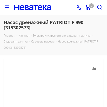
0
Насос дренажный PATRIOT F 990
[315302573]
Главная
-
Каталог
-
Электроинструменты и садовая техника
-
Садовая техника
-
Садовые насосы
-
Насос дренажный PATRIOT F
990 [315302573]