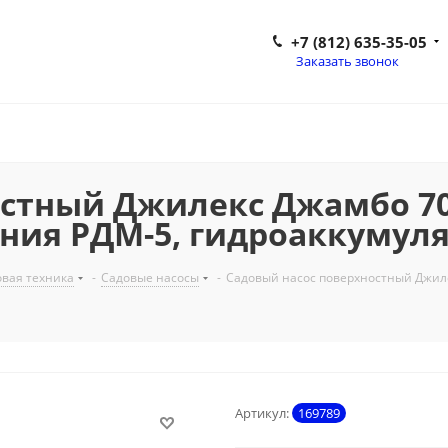
+7 (812) 635-35-05
Заказать звонок
стный Джилекс Джамбо 70/5
ения РДМ-5, гидроаккумуля
вая техника
-
Садовые насосы
-
Садовый насос поверхностный Джилек
Артикул:
169789