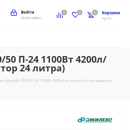
Войти
Корзина
0
0
0
0
Мой кабинет
пуста
0 П-24 1100Вт 4200л/
тор 24 литра)
с Джамбо 70/50 П-24 1100Вт 4200л/час (в компл.:Реле давления