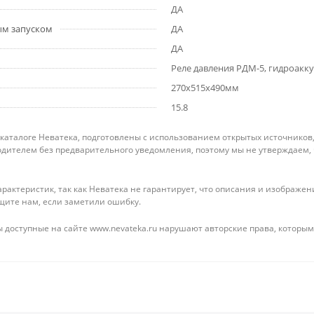
ДА
ым запуском
ДА
ДА
Реле давления РДМ-5, гидроакк
270x515x490мм
15.8
 каталоге Неватека, подготовлены с использованием открытых источников
дителем без предварительного уведомления, поэтому мы не утверждаем,
рактеристик, так как Неватека не гарантирует, что описания и изображ
щите нам, если заметили ошибку.
 доступные на сайте www.nevateka.ru нарушают авторские права, которым