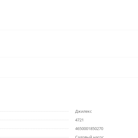
Джилекс
4721
4650001850270
Садовый насос