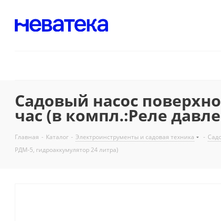
Садовый насос поверхно
час (в компл.:Реле давл
Главная
-
Каталог
-
Электроинструменты и садовая техника
-
Садо
РДМ-5, гидроаккумулятор 24 литра)