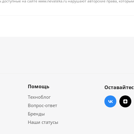
 доступные на сайте www.nevateka.ru нарушают авторские права, которым
Помощь
Оставайтес
Техноблог
Вопрос-ответ
Бренды
Наши статусы