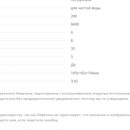
для чистой воды
200
6600
6
8
35
5
ДА
165x182x156мм
3.92
 каталоге Неватека, подготовлены с использованием открытых источников
дителем без предварительного уведомления, поэтому мы не утверждаем,
рактеристик, так как Неватека не гарантирует, что описания и изображ
щите нам, если заметили ошибку.