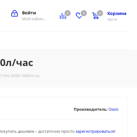
Войти
Корзина
0
0
0
0
Мой кабинет
пуста
0л/час
110/6 200Вт 6600л/час
Производитель:
Oasis
покупать дешевле – достаточно просто
зарегистрироваться
!