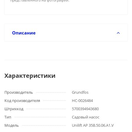
представленного на фотографии.
Описание
Характеристики
Производитель
Grundfos
Код производителя
НС-0026484
Штрихкод
5700394943680
Тип
Садовый насос
Модель
Unilift AP 35B.50.06.A1.V