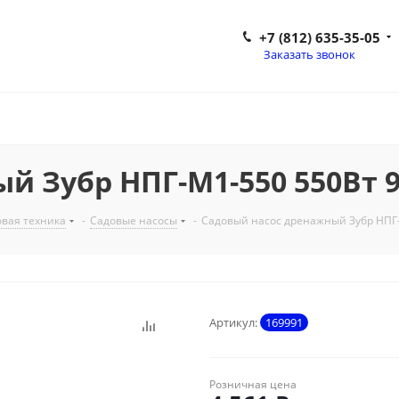
+7 (812) 635-35-05
Заказать звонок
й Зубр НПГ-М1-550 550Вт 9
вая техника
-
Садовые насосы
-
Садовый насос дренажный Зубр НПГ-
Артикул:
169991
Розничная цена