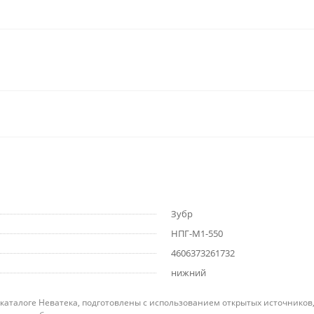
Зубр
НПГ-М1-550
4606373261732
нижний
 каталоге Неватека, подготовлены с использованием открытых источников