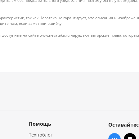
дителем без предварительного уведомления, поэтому мы не утверждаем,
рактеристик, так как Неватека не гарантирует, что описания и изображ
щите нам, если заметили ошибку.
 доступные на сайте www.nevateka.ru нарушают авторские права, которым
Помощь
Оставайтес
Техноблог