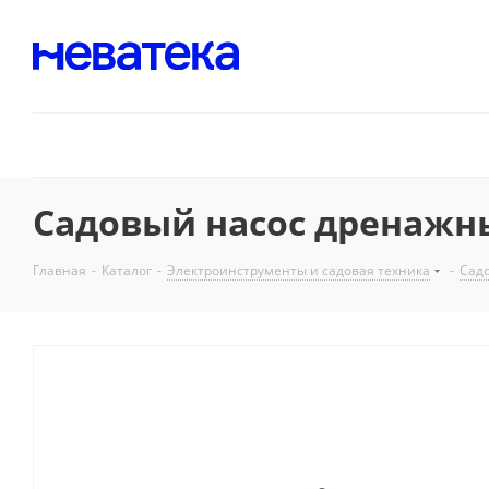
Садовый насос дренажны
Главная
-
Каталог
-
Электроинструменты и садовая техника
-
Садо