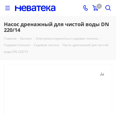
0
Насос дренажный для чистой воды DN
220/14
Главная
-
Каталог
-
Электроинструменты и садовая техника
-
Садовая техника
-
Садовые насосы
-
Насос дренажный для чистой
воды DN 220/14