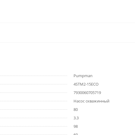
Pumpman
4STM2-15ECO
7930060705719
Насос скважинный
80
3.3
98
60