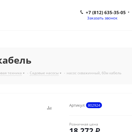
+7 (812) 635-35-05
Заказать звонок
кабель
вая техника
-
Садовые насосы
-
насос скважинный, 60м кабель
Артикул:
802924
Розничная цена
18 272
₽