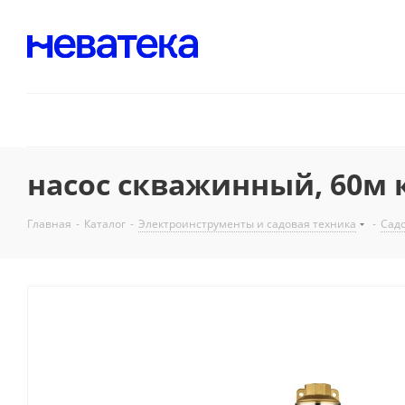
насос скважинный, 60м 
Главная
-
Каталог
-
Электроинструменты и садовая техника
-
Садо