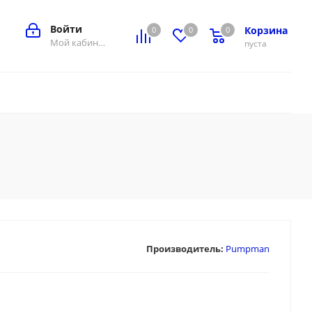
Войти
Корзина
0
0
0
0
Мой кабинет
пуста
Производитель:
Pumpman