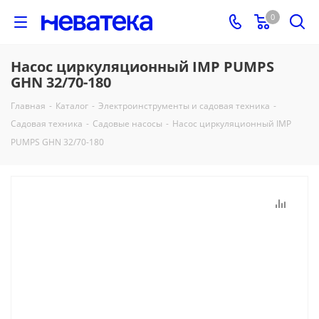
0
Насос циркуляционный IMP PUMPS
GHN 32/70-180
Главная
-
Каталог
-
Электроинструменты и садовая техника
-
Садовая техника
-
Садовые насосы
-
Насос циркуляционный IMP
PUMPS GHN 32/70-180