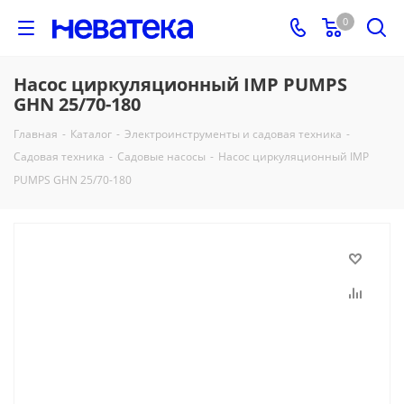
0
Насос циркуляционный IMP PUMPS
GHN 25/70-180
Главная
-
Каталог
-
Электроинструменты и садовая техника
-
Садовая техника
-
Садовые насосы
-
Насос циркуляционный IMP
PUMPS GHN 25/70-180