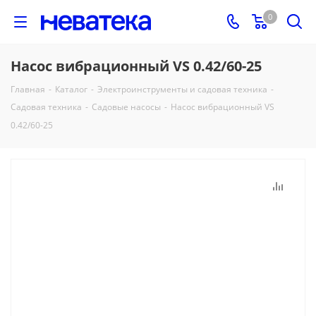
0
Насос вибрационный VS 0.42/60-25
Главная
-
Каталог
-
Электроинструменты и садовая техника
-
Садовая техника
-
Садовые насосы
-
Насос вибрационный VS
0.42/60-25