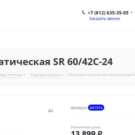
+7 (812) 635-35-05
Заказать звонок
тическая SR 60/42С-24
вая техника
-
Садовые насосы
-
Насосная станция автоматическая S
Артикул:
841916
Розничная цена
13 899
₽