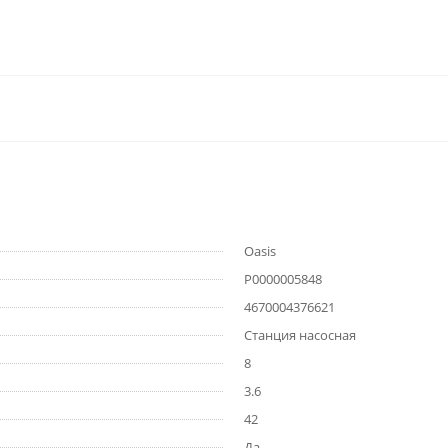
Oasis
Р0000005848
4670004376621
Станция насосная
8
3.6
42
Да