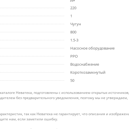
220
1
Чугун
800
1.5-3
Насосное оборудование
PPO
Водоснабжение
Короткозамкнутый
50
 каталоге Неватека, подготовлены с использованием открытых источников
дителем без предварительного уведомления, поэтому мы не утверждаем,
рактеристик, так как Неватека не гарантирует, что описания и изображ
щите нам, если заметили ошибку.