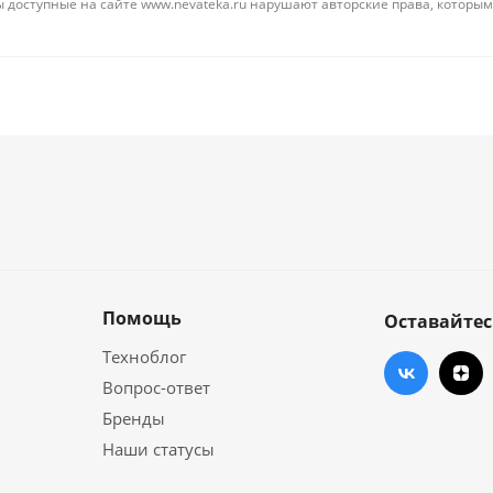
 доступные на сайте www.nevateka.ru нарушают авторские права, которым
Помощь
Оставайтес
Техноблог
Вопрос-ответ
Бренды
Наши статусы