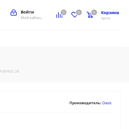
Войти
Корзина
0
0
0
0
Мой кабинет
пуста
R 60/42С-24
Производитель:
Oasis