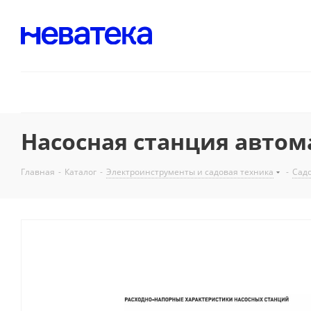
Насосная станция автома
Главная
-
Каталог
-
Электроинструменты и садовая техника
-
Садо