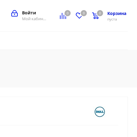
Войти
Корзина
0
0
0
0
Мой кабинет
пуста