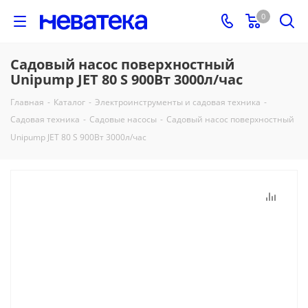
0
Садовый насос поверхностный
Unipump JET 80 S 900Вт 3000л/час
Главная
-
Каталог
-
Электроинструменты и садовая техника
-
Садовая техника
-
Садовые насосы
-
Садовый насос поверхностный
Unipump JET 80 S 900Вт 3000л/час