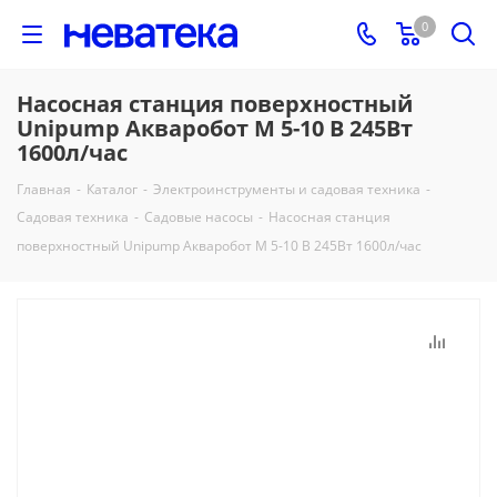
0
Насосная станция поверхностный
Unipump Акваробот М 5-10 В 245Вт
1600л/час
Главная
-
Каталог
-
Электроинструменты и садовая техника
-
Садовая техника
-
Садовые насосы
-
Насосная станция
поверхностный Unipump Акваробот М 5-10 В 245Вт 1600л/час