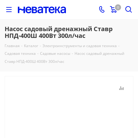
0
Насос садовый дренажный Ставр
НПД-400Ш 400Вт 300л/час
Главная
-
Каталог
-
Электроинструменты и садовая техника
-
Садовая техника
-
Садовые насосы
-
Насос садовый дренажный
Ставр НПД-400Ш 400Вт 300л/час