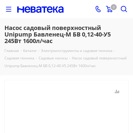
0
Насос садовый поверхностный
Unipump Бавленец-М БВ 0,12-40-У5
245Вт 1600л/час
Главная
-
Каталог
-
Электроинструменты и садовая техника
-
Садовая техника
-
Садовые насосы
-
Насос садовый поверхностный
Unipump Бавленец-М БВ 0,12-40-У5 245Вт 1600л/час