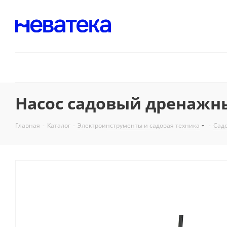
Насос садовый дренажны
Главная
-
Каталог
-
Электроинструменты и садовая техника
-
Садо