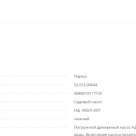
Парма
02.012.00044
4680019117133
Садовый насос
НД- 900/5-35П
нижний
Погружной дренажный насос НД
воды. Включение насоса проис