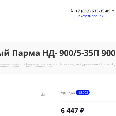
+7 (812) 635-35-05
Заказать звонок
й Парма НД- 900/5-35П 900
вая техника
-
Садовые насосы
-
Насос садовый дренажный Парма НД-
Артикул:
188903
6 447
₽