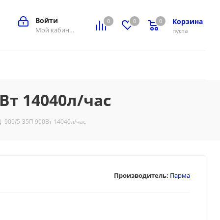
Войти
Корзина
0
0
0
0
Мой кабинет
пуста
Вт 14040л/час
 900/5-35П 900Вт 14040л/час
Производитель:
Парма