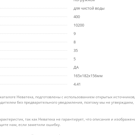
для чистой воды
400
10200
9
8
35
5
ДА
165x182x156мм
4.41
 каталоге Неватека, подготовлены с использованием открытых источников
дителем без предварительного уведомления, поэтому мы не утверждаем,
рактеристик, так как Неватека не гарантирует, что описания и изображ
щите нам, если заметили ошибку.