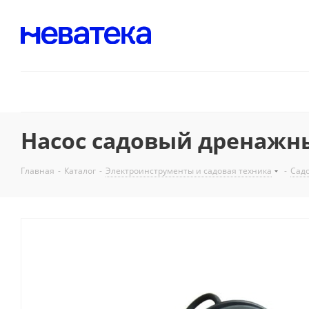
Насос садовый дренажный
Главная
-
Каталог
-
Электроинструменты и садовая техника
-
Садо