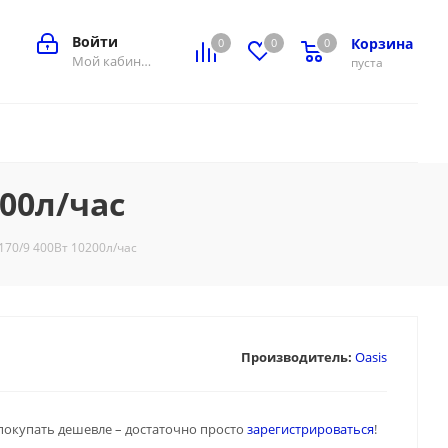
Войти
Корзина
0
0
0
0
Мой кабинет
пуста
00л/час
70/9 400Вт 10200л/час
Производитель:
Oasis
покупать дешевле – достаточно просто
зарегистрироваться
!