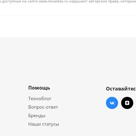
 доступные на сайте www.nevateka.ru нарушают авторские права, которым
Помощь
Оставайтес
Техноблог
Вопрос-ответ
Бренды
Наши статусы